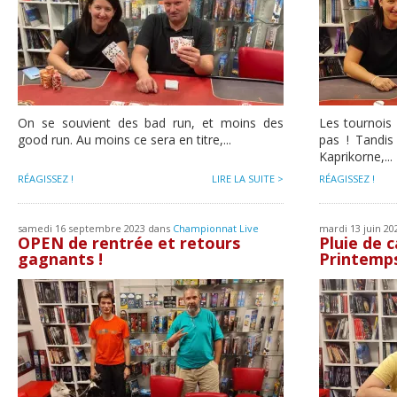
On se souvient des bad run, et moins des
Les tournois
good run. Au moins ce sera en titre,...
pas ! Tandis
Kaprikorne,...
RÉAGISSEZ !
LIRE LA SUITE >
RÉAGISSEZ !
samedi 16 septembre 2023 dans
Championnat Live
mardi 13 juin 2
OPEN de rentrée et retours
Pluie de 
gagnants !
Printemp