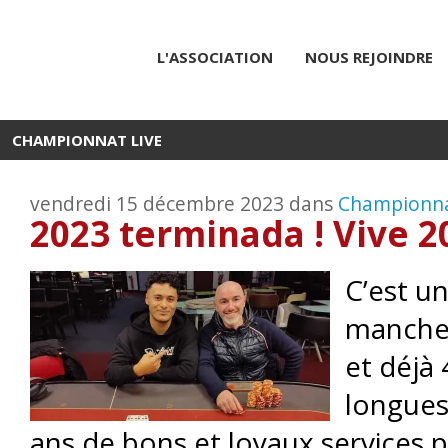
L'ASSOCIATION
NOUS REJOINDRE
CHAMPIONNAT LIVE
vendredi 15 décembre 2023 dans
Championna
2023 terminada ! Vive 20
C’est u
manche 
et déjà 
longues
ans de bons et loyaux services p