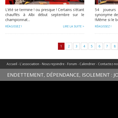
L’été se termine ! ou presque ! Certains s’étant
54 joueurs
chauffés à Albi début septembre sur le
synonyme de 
championnat...
!Même si le be
RÉAGISSEZ !
LIRE LA SUITE >
RÉAGISSEZ !
1
2
3
4
5
6
7
8
Accueil
-
L'association
-
Nous rejoindre
-
Forum
-
Calendrier
-
Contactez-n
ENDETTEMENT, DÉPENDANCE, ISOLEMENT : JOU