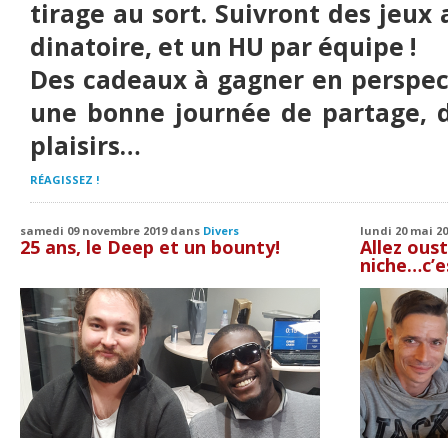
tirage au sort. Suivront des jeux
dinatoire, et un HU par équipe !
Des cadeaux à gagner en perspect
une bonne journée de partage, d
plaisirs…
RÉAGISSEZ !
samedi 09 novembre 2019 dans
Divers
lundi 20 mai 2
25 ans, le Deep et un bounty!
Allez oust
niche…c’e