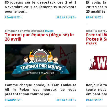
80 joueurs sur le deepstack ces 2 et 3
Et voilà, l
Novembre 2019, seulement 19 survivants
2019 s’est t
pour le jour...
25 qualifiés 
RÉAGISSEZ !
LIRE LA SUITE >
RÉAGISSEZ !
dimanche 07 avril 2019 dans
Divers
lundi 18 mars 
Tournoi par équipes (déguisé) le
Freeroll 
28 avril!
Potes à S
mars
Comme chaque année, le TAIP Toulouse
Bonjour à t
All In Poker est heureux de vous
toute nouv
présenter son tournoi par...
éminent par
RÉAGISSEZ !
LIRE LA SUITE >
RÉAGISSEZ !