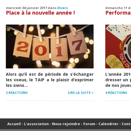
mercredi 04 janvier 2017 dans
Divers
dimanche 11 d
Place à la nouvelle année !
Performan
Alors qu’il est de période de s’échanger
L’année 201
les voeux, le TAIP a le plaisir d’exprimer
dresser un 
les siens...
de nos joueu
2 RÉACTIONS
LIRE LA SUITE >
4 RÉACTIONS
Accueil
-
L'association
-
Nous rejoindre
-
Forum
-
Calendrier
-
Cont