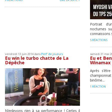
Portrait d
nocturnes s
connaissons s
5 RÉACTIONS
vendredi 13 juin 2014 dans
Perf' de joueurs
samedi 31 mai 
Eu win le turbo chatte de La
Eu et Ben
Dépêche
Winamax 
Après s’être
championnat à
binôme...
1 RÉACTION
N’enlevons rien à sa performance ! Certes il