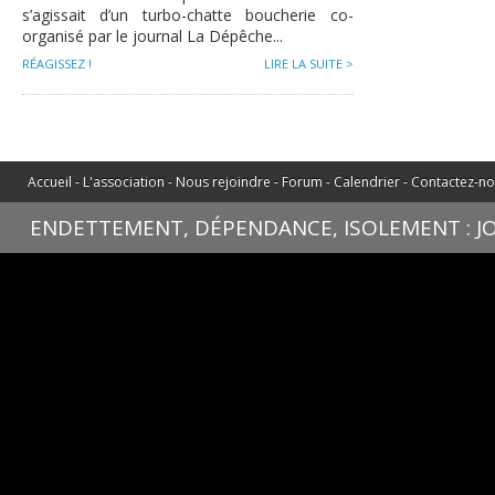
s’agissait d’un turbo-chatte boucherie co-
organisé par le journal La Dépêche...
RÉAGISSEZ !
LIRE LA SUITE >
Accueil
-
L'association
-
Nous rejoindre
-
Forum
-
Calendrier
-
Contactez-n
ENDETTEMENT, DÉPENDANCE, ISOLEMENT : JOU