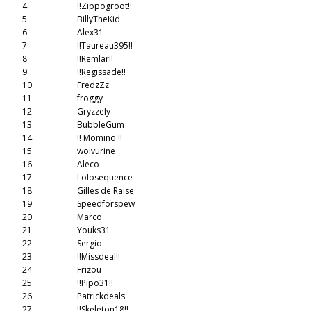
4
!!Zippogroot!!
5
BillyTheKid
6
Alex31
7
!!Taureau395!!
8
!!Remlar!!
9
!!Regissade!!
10
FredzZz
11
froggy
12
Gryzzely
13
BubbleGum
14
!! Momino !!
15
wolvurine
16
Aleco
17
Lolosequence
18
Gilles de Raise
19
Speedforspew
20
Marco
21
Youks31
22
Sergio
23
!!Missdeal!!
24
Frizou
25
!!Pipo31!!
26
Patrickdeals
27
!!Skeleton18!!