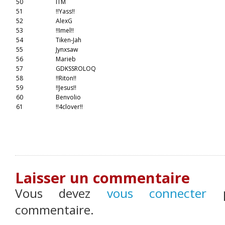
50
ITM
51
!!Yass!!
52
AlexG
53
!!Imel!!
54
Tiken-Jah
55
Jynxsaw
56
Marieb
57
GDKSSROLOQ
58
!!Riton!!
59
!!Jesus!!
60
Benvolio
61
!!4clover!!
Laisser un commentaire
Vous devez
vous connecter
po
commentaire.