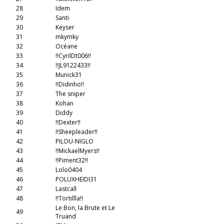
28
Idem
29
Santi
30
Keyser
31
mkymky
32
Océane
33
!!CyrilDt006!!
34
!!JL9122433!!
35
Munick31
36
!!Didinho!!
37
The sniper
38
Kohan
39
Diddy
40
!!Dexter!!
41
!!Sheepleader!!
42
PILOU-NIGLO
43
!!MickaelMyers!!
44
!!Piment32!!
45
Lolo0404
46
POLUXHEIDI31
47
Lastcall
48
!!Tortillla!!
Le Bon, la Brute et Le
49
Truand