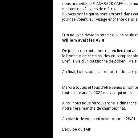
nous accueille, le FLASHBACK CAFE situé aux
minutes des 2 lignes de métro.
88 passionnés qui se sont affronté dans cett
journée voient leur visage enchanté dans 
Et si nous ne devions retenir qu’une seule 
William avait les AS!!!
De jolies confrontations ont eu lieu tout au 
le bonheur de certains, des etup imparable
Bref, la vie d’un passionné de poker!!! Mais
Au final, Lolosequence remporte donc ce pr
Merci à toutes et tous d’être venus si nomb
toute cette année 2024 et avec qui nous all
Ainsi, nous nous retrouverons le dimanche 
notre 1ère manche de championnat.
Au plaisir de vous retrouver donc le 28/01
L’équipe du TAIP