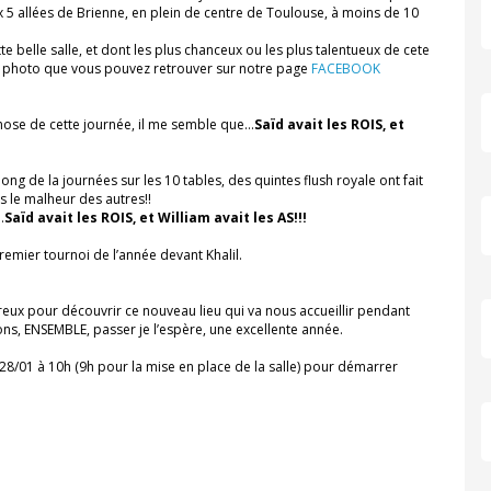
 5 allées de Brienne, en plein de centre de Toulouse, à moins de 10
e belle salle, et dont les plus chanceux ou les plus talentueux de cete
la photo que vous pouvez retrouver sur notre page
FACEBOOK
chose de cette journée, il me semble que…
Saïd avait les ROIS, et
long de la journées sur les 10 tables, des quintes flush royale ont fait
s le malheur des autres!!
…
Saïd avait les ROIS, et William avait les AS!!!
emier tournoi de l’année devant Khalil.
reux pour découvrir ce nouveau lieu qui va nous accueillir pendant
ons, ENSEMBLE, passer je l’espère, une excellente année.
28/01 à 10h (9h pour la mise en place de la salle) pour démarrer