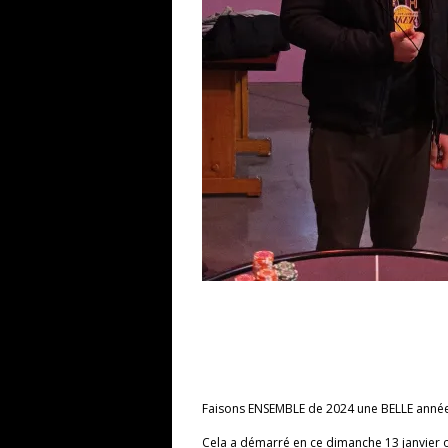
Faisons ENSEMBLE de 2024 une BELLE année!
Cela a démarré en ce dimanche 13 janvier o